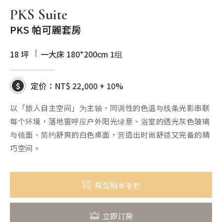
PKS Suite
PKS 帕可麗套房
18 坪
一大床 180*200cm 1组
定价：
NT$ 22,000 + 10%
以「旅人自主空间」为主轴，同调性的色温与线条光影串联
每个环境，落地窗呼应户外阳光绿意、浴室的透光灰色玻璃
与镜面、简约舒爽的白色桌面，营造出时尚舒适又完备的精
巧空间。
房型相本专栏
立即订房