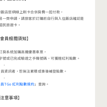
作飯店官網線上刷卡合併房費一起付款，
易一齊申請，請旅客於訂購前自行與入住飯店確認是
國民旅遊卡。
o會員相關須知】
網訂房系統加購高鐵優惠車票，
證字號或已完成驗證之手機號碼，可獲贈紅利點數。
-
o會員資訊者，恕無法累積或事後補登點數。
-
員TGo 紅利點數規約
」查詢。
注意事項】