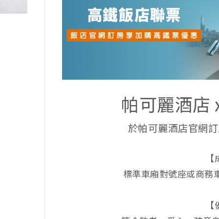
帕可麗酒店 
於帕可麗酒店官網訂
【
標準車廂對號座或商務
【