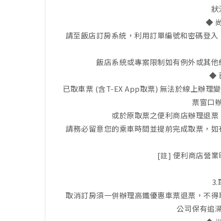
狀
◆ 
請至飯店訂房系統，利用訂單編號和密碼登入
飯店系統或專案限制如有例外或其他
◆
已取車票 (含T-EX App取票) 無法於線上
票窗口
或於原取票之便利商店辦理退票
請務必留意您的乘車時間並提前完成取票，如
[註] 便利商店營
3
取消訂房須一併辦理高鐵優惠車票退票，不得
公司保有追