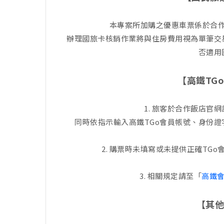
本專案所加購之優惠車票係於合
辦理國旅卡核銷作業將與住房費用視為單筆交
否適用
【高鐵TG
1. 旅客於合作飯店官
同時依指示輸入高鐵TGo會員帳號、身份
2. 購票時未填寫或未提供正確TG
3. 相關規定請至「
高鐵會
【其他