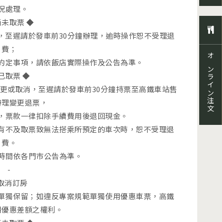
況處理。
尚未取票 ◆
，至遲請於發車前30分鐘辦理，逾時操作恕不受理退
費；
オンライン注文
約定事項，請依飯店實際操作及公告為準。
 已取票 ◆
辦理變更或取消，至遲請於發車前30分鐘持票至高鐵車站售
辦理變更退票，
，票款一律扣除手續費用後退回現金。
有不及取票致無法搭乘所預定的車次時，恕不受理退
費。
業時間依各門市公告為準。
-
.取消訂房
單獨保留；如違反專案規範單獨使用優惠車票，高鐵
溯優惠差額之權利。