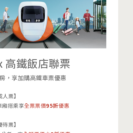
x 高鐵飯店聯票
房，享加購高鐵車票優惠
成人票】
車廂搭乘享
全票票價
95折
優惠
優待票】