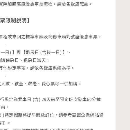
實際加購高鐵優惠車票流程，請洽各飯店確認。
票限制說明】
購單程或來回之標準車廂及商務車廂對號座優惠車票。
-
一日) 】與【退房日 (含後一日) 】，
加購住房日、退房日當天；
其他約定事項，請依各飯店系統為準。
-
入住人數，孩童、敬老、愛心票可一併加購。
-
規定為乘車日 (含) 29天前至預定班次發車60分鐘
前，
 (特定假期將提早開放訂位，請參考高鐵企業網站資
訊) 。