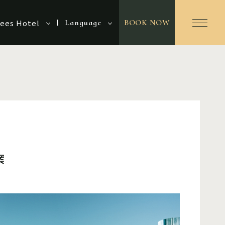
es Hotel
Language
BOOK NOW
案