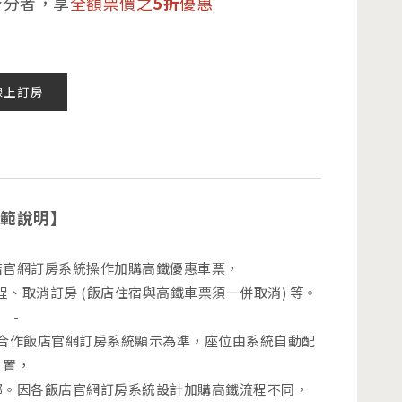
身分者，享
全額票價之
5折
優惠
線上訂房
範說明】
飯店官網訂房系統操作加購高鐵優惠車票，
、取消訂房 (飯店住宿與高鐵車票須一併取消) 等。
-
照合作飯店官網訂房系統顯示為準，座位由系統自動配
置，
鄰。因各飯店官網訂房系統設計加購高鐵流程不同，