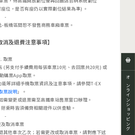
惠車票，待高鐵開放劃位後再回飯店官網系統劃位
座位，是否有座仍以實際劃位結果為準) 。
-
台北-板橋區間恕不發售商務車廂車票。
取消及退費注意事項】
1. 取票
(另支付手續費用每張車票10元、去回票共20元) 或
行動購票App取票。
オンラインショッピング
功能等詳細手機取票資訊及注意事項，請參閱T-EX
取票說明
」。
取票，如需變更或退票需至高鐵車站售票窗口辦理。
、搭乘時皆須備齊相關證件以供查驗。
-
變更及取消車票
間其他車次乙次；若需更改或取消車票，請對應下述