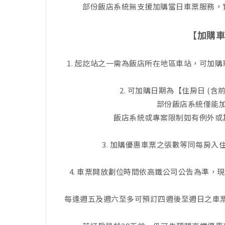
部份飯店系統無支援加購當日車票服務，
【加購車
1. 起訖站之一需為飯店所在地區車站，可加
2. 可加購日期為【住房日 (含前
部份飯店系統僅能
飯店系統或專案限制如有例外或
3. 加購優惠車票之張數等同每房
4. 車票開放劃位時間依高鐵公司公告為準，現行
每逢週五及週六至多可預訂四週後至週日之車票