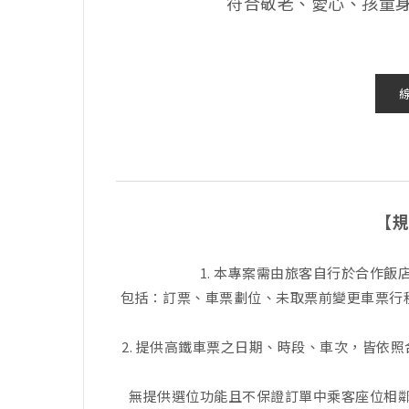
符合敬老、愛心、孩童
【規
1. 本專案需由旅客自行於合作
包括：訂票、車票劃位、未取票前變更車票行程
2. 提供高鐵車票之日期、時段、車次，皆依
無提供選位功能且不保證訂單中乘客座位相