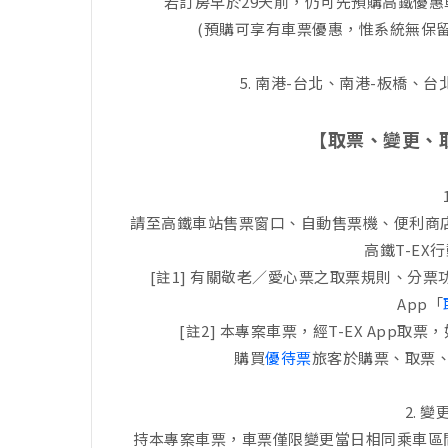
若訂房早於29天前，仍可先預購高鐵優
(預購可享有車票優惠，惟系統無保留
5. 南港-台北、南港-板橋、
【取票、變更、
請至高鐵車站售票窗口、自動售票機、便利商店 
高鐵T-EX
[註1] 有關敬老／愛心票之取票規則、分票
App「
[註2] 本專案車票，經T-EX App
購買
優待票
旅客於購票、取票
2. 
持本專案車票，車票僅限變更當日相同乘車區