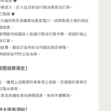
尚未取票 ◆
密碼登入，於入住日前自行取消車票及訂房。
 已取票 ◆
車前30分鐘持票至高鐵車站售票窗口，或原取票之便利商店
理退票，
證明提供給飯店人員進行取消訂房作業，或逕於線上
消訂房。
額退費，飯店訂金則依合作飯店規定辦理。
業時間依各門市公告為準。
相關退費規定】
止，購買上述期間列車車票之旅客，至遲請於乘車日
日取出車票，
車票至高鐵各車站辦理退票，免收手續費用。
遊卡使用須知】