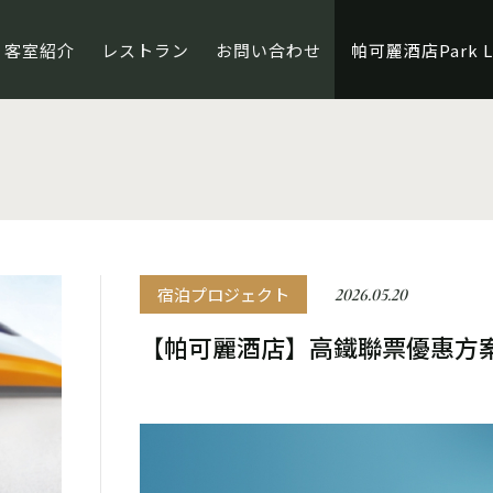
客室紹介
レストラン
お問い合わせ
帕可麗酒店Park Le
宿泊プロジェクト
2026.05.20
【帕可麗酒店】高鐵聯票優惠方