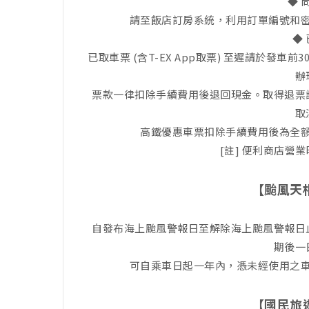
◆ 
請至飯店訂房系統，利用訂單編號和
◆
已取車票 (含T-EX App取票) 至遲請於發
辦
票款一律扣除手續費用後退回現金。取得退票
取
高鐵優惠車票扣除手續費用後為全
[註] 便利商店營
【颱風天
自發布海上颱風警報日至解除海上颱風警報日
期後一
可自乘車日起一年內，憑未經使用之
【國民旅