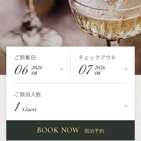
ご到着日
チェックアウト
06
07
2026
2026
08
08
ご宿泊人数
1
Guest
BOOK NOW
宿泊予約